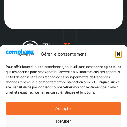
Gérer le consentement
Pour offrir les meilleures expériences, nous utilisons des technologies telles
Escape game
Quiz Game
que les cookies pour stocker et/ou accéder aux informations des appareils.
Le fait de consentir à ces technologies nous permettra de traiter des
données telles que le comportement de navigation ou les ID uniques sur ce
site. Le fait de ne pas consentir ou de retirer son consentement peut avoir
Réserver
un effet négatif sur certaines caractéristiques et fonctions.
Accepter
Mentions légales
CGVU
Plan du site
Refuser
Politique cookies
Contact