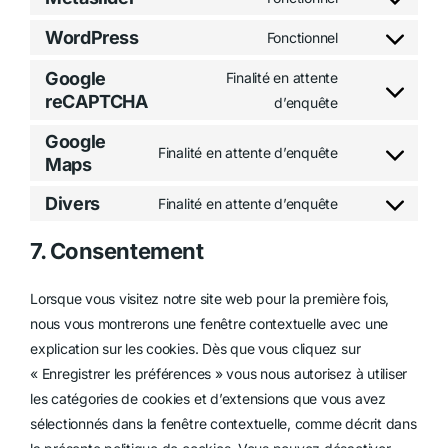
Consent
to
WordPress
Fonctionnel
Consent
service
to
Google
Finalité en attente
metaslider
service
reCAPTCHA
Consent
d’enquête
wordpress
to
Google
service
Finalité en attente d’enquête
Maps
Consent
google-
to
Divers
recaptcha
Finalité en attente d’enquête
service
Consent
google-
to
7. Consentement
maps
service
divers
Lorsque vous visitez notre site web pour la première fois,
nous vous montrerons une fenêtre contextuelle avec une
explication sur les cookies. Dès que vous cliquez sur
« Enregistrer les préférences » vous nous autorisez à utiliser
les catégories de cookies et d’extensions que vous avez
sélectionnés dans la fenêtre contextuelle, comme décrit dans