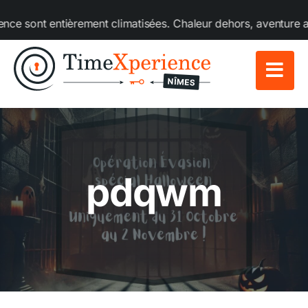
Passer
 sont entièrement climatisées. Chaleur dehors, aventure au fr
au
contenu
pdqwm