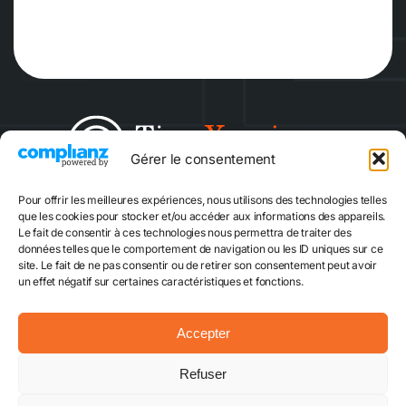
Gérer le consentement
Pour offrir les meilleures expériences, nous utilisons des technologies telles
Escape game
Quiz Game
que les cookies pour stocker et/ou accéder aux informations des appareils.
Le fait de consentir à ces technologies nous permettra de traiter des
données telles que le comportement de navigation ou les ID uniques sur ce
site. Le fait de ne pas consentir ou de retirer son consentement peut avoir
Réserver
un effet négatif sur certaines caractéristiques et fonctions.
Accepter
Mentions légales
CGVU
Plan du site
Refuser
Politique cookies
Contact