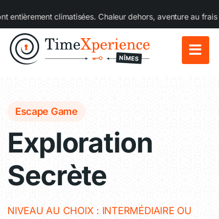
Passer
ement climatisées. Chaleur dehors, aventure au frais dedans !
au
contenu
Escape Game
Exploration
Secrète
NIVEAU AU CHOIX : INTERMÉDIAIRE OU