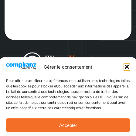
Gérer le consentement
Pour offrir les meilleures expériences, nous utilisons des technologies telles
Escape game
Quiz Game
que les cookies pour stocker et/ou accéder aux informations des appareils.
Le fait de consentir à ces technologies nous permettra de traiter des
données telles que le comportement de navigation ou les ID uniques sur ce
site. Le fait de ne pas consentir ou de retirer son consentement peut avoir
Réserver
un effet négatif sur certaines caractéristiques et fonctions.
Accepter
Mentions légales
CGVU
Plan du site