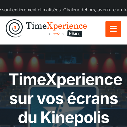
Passer
tièrement climatisées. Chaleur dehors, aventure au frais deda
au
contenu
TimeXperience
sur vos écrans
du Kinepolis