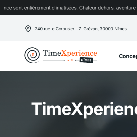
Passer
ement climatisées. Chaleur dehors, aventure au frais dedans !
au
contenu
240 rue le Corbusier – ZI Grézan, 30000 Nîmes
Conce
TimeXperienc