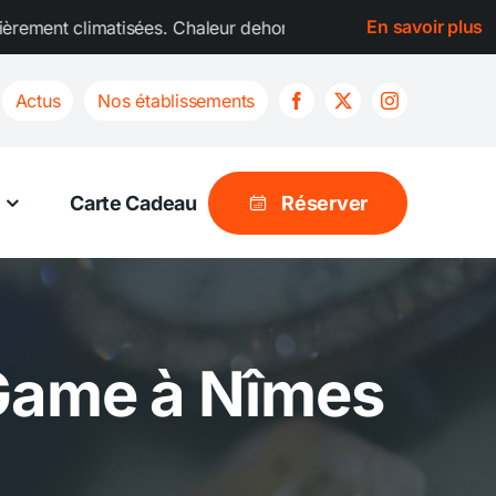
En savoir plus
ées. Chaleur dehors, aventure au frais dedans ! Toutes les sa
Actus
Nos établissements
Carte Cadeau
Réserver
 Game à Nîmes