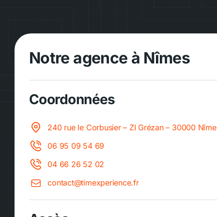
Notre agence à Nîmes
Coordonnées
240 rue le Corbusier – ZI Grézan – 30000 Nîme
06 95 09 54 69
04 66 26 52 02
contact@timexperience.fr