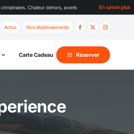
En savoir plus
leur dehors, aventure au frais dedans ! Toutes les salles de 
Actus
Nos établissements
Carte Cadeau
Réserver
perience