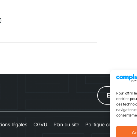
l
)
Pour offrir l
Escape g
cookies pour
ces technolo
navigation ou
consentement
ions légales
CGVU
Plan du site
Politique cookies
Co
Ac