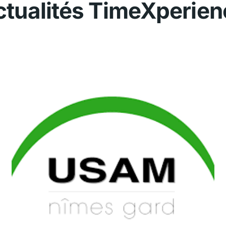
ctualités TimeXperie