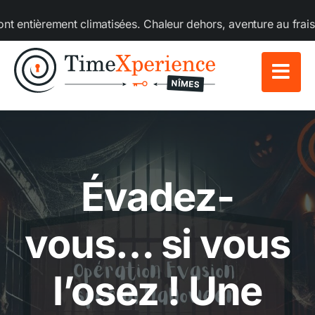
Passer
ent climatisées. Chaleur dehors, aventure au frais dedans ! T
au
contenu
Évadez-
vous… si vous
l’osez ! Une