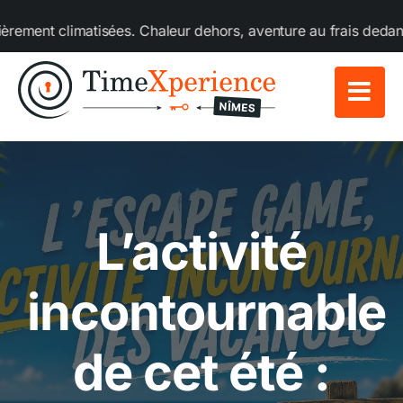
Passer
tisées. Chaleur dehors, aventure au frais dedans ! Toutes les
au
contenu
L’activité
incontournable
de cet été :