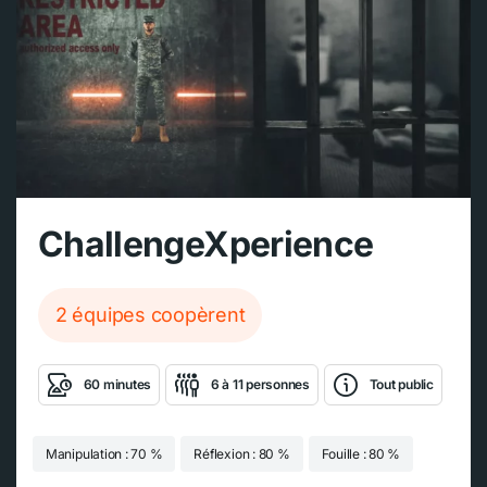
ChallengeXperience
2 équipes coopèrent
60 minutes
6 à 11 personnes
Tout public
Manipulation : 70 %
Réflexion : 80 %
Fouille : 80 %