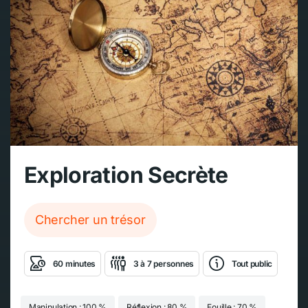
Exploration Secrète
Chercher un trésor
60 minutes
3 à 7 personnes
Tout public
Manipulation : 100 %
Réflexion : 80 %
Fouille : 70 %