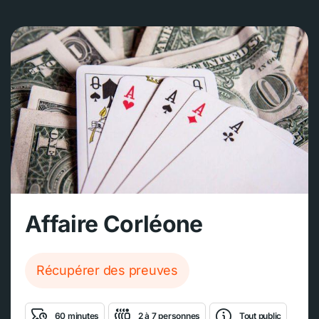
Affaire Corléone
Récupérer des preuves
60 minutes
2 à 7 personnes
Tout public