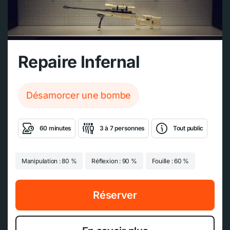
Repaire Infernal
Désamorcer une bombe
60 minutes
3 à 7 personnes
Tout public
Manipulation : 80 %
Réflexion : 90 %
Fouille : 60 %
Réserver